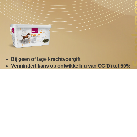
Bij geen of lage krachtvoergift
Vermindert kans op ontwikkeling van OC(D) tot 50%