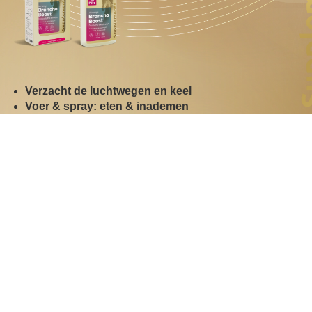
Verzacht de luchtwegen en keel
Voer & spray: eten & inademen