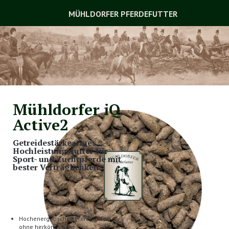
MÜHLDORFER PFERDEFUTTER
Mühldorfer iQ
Active2
Getreidestärkearmes
Hochleistungsfutter für
Sport- und Zuchtpferde mit
bester Verträglichkeit
Hochenergetisches Pferdefutter,
ohne herkömmliche