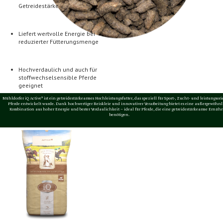
Getreidestärke
Liefert wertvolle Energie bei
reduzierter Fütterungsmenge
Hochverdaulich und auch für
stoffwechselsensible Pferde
geeignet
Mühldorfer iQ Active² ist ein getreidestärkearmes Hochleistungsfutter, das speziell für Sport-, Zucht- und leistungsori
Pferde entwickelt wurde. Dank hochwertiger Reiskleie und innovativer Verarbeitung bietet es eine außergewöhn
Kombination aus hoher Energie und bester Verdaulichkeit – ideal für Pferde, die eine getreidestärkearme Ernäh
benötigen.