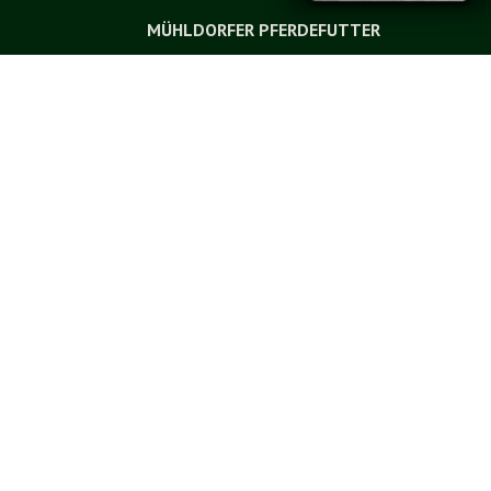
MÜHLDORFER PFERDEFUTTER
Mühldorfer Mash
Sensitive prebiotic
Ein getreidestärke- und
zuckerreduziertes Mash
mit wertvollen
Ballaststoffen ideal für
Pferde mit empfindlichem
Stoffwechsel
Getreidestärke- und
zuckerreduziertes Mash für