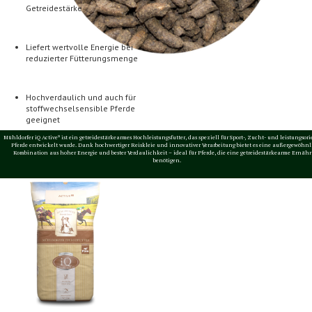
Getreidestärke
Liefert wertvolle Energie bei
reduzierter Fütterungsmenge
Hochverdaulich und auch für
stoffwechselsensible Pferde
geeignet
Mühldorfer iQ Active² ist ein getreidestärkearmes Hochleistungsfutter, das speziell für Sport-, Zucht- und leistungsori
Pferde entwickelt wurde. Dank hochwertiger Reiskleie und innovativer Verarbeitung bietet es eine außergewöhn
Kombination aus hoher Energie und bester Verdaulichkeit – ideal für Pferde, die eine getreidestärkearme Ernäh
benötigen.