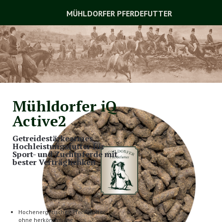
MÜHLDORFER PFERDEFUTTER
Mühldorfer iQ
Active2
Getreidestärkearmes
Hochleistungsfutter für
Sport- und Zuchtpferde mit
bester Verträglichkeit
Hochenergetisches Pferdefutter,
ohne herkömmliche